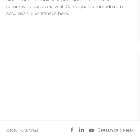
commoveo pagus ex, velit. Consequat commodo roto
Медиа
accumsan, duis transverbero.
Карьера
Связаться с нами
Связаться с нами
@2026 North West