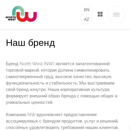
EN
AZ
Наш бренд
О Нас
Обращение Председателя
Бренд North West (NW) является запатентованной
Правления
торговой маркой, которая должна символизировать
самоотверженный труд, высокое качество, высокую
Управление
функциональность и стабильность. Мы выстраиваем
свой бренд изнутри. Наша корпоративная культура
формирует внешний образ бренда с помощью общих и
Сферы Бизнеса
уникальных ценностей.
Проекты
Компанию NW вдохновляет предоставление
ассоциируемых с брендом продуктов, услуг и решений,
Стабильность
способных удовлетворить требования наших клиентов,