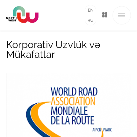
EN
RU
Korporativ Üzvlük və
Mükafatlar