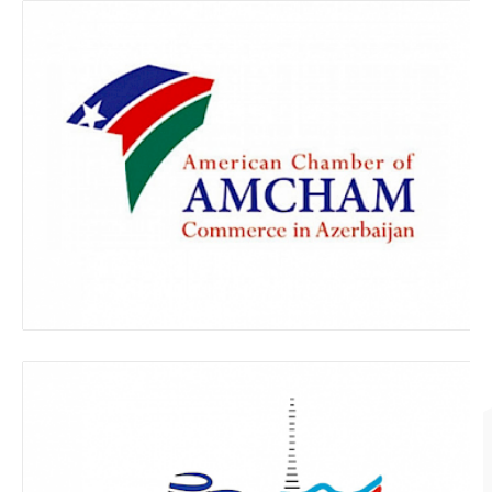
Karyera
Bizimlə əlaqə