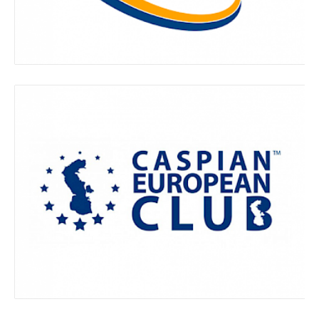
Haqqımızda
Rəhbərliyin müraciəti
İdarəetmə
Biznes sferalar
Layihələr
Dayanıqlılıq
Media