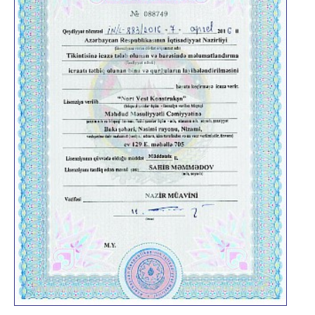
Haqqımızda
Rəhbərliyin müraciəti