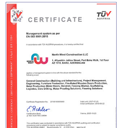
İdarəetmə
Biznes sferalar
Layihələr
Dayanıqlılıq
Media
Karyera
Bizimlə əlaqə