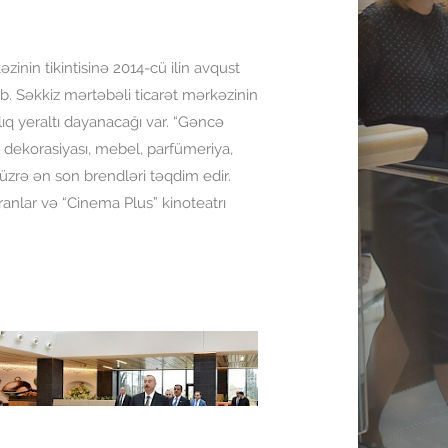
zinin tikintisinə 2014-cü ilin avqust
ıb. Səkkiz mərtəbəli ticarət mərkəzinin
ıq yeraltı dayanacağı var. “Gəncə
v dekorasiyası, mebel, parfümeriya,
üzrə ən son brendləri təqdim edir.
ranlar və “Cinema Plus” kinoteatrı