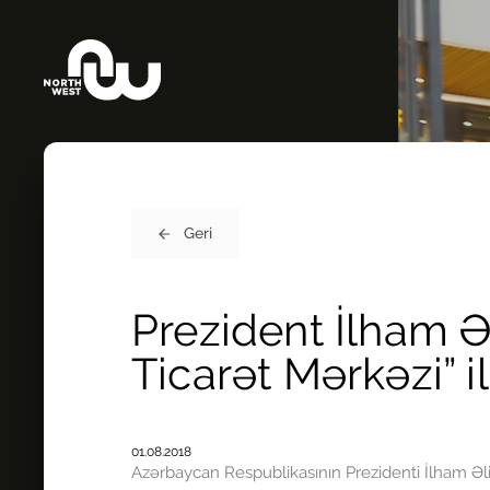
Geri
Prezident İlham Ə
Ticarət Mərkəzi” i
01.08.2018
Azərbaycan Respublikasının Prezidenti İlham Əl