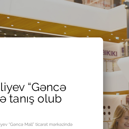
liyev “Gəncə
lə tanış olub
iyev “Gəncə Mall” ticarət mərkəzində