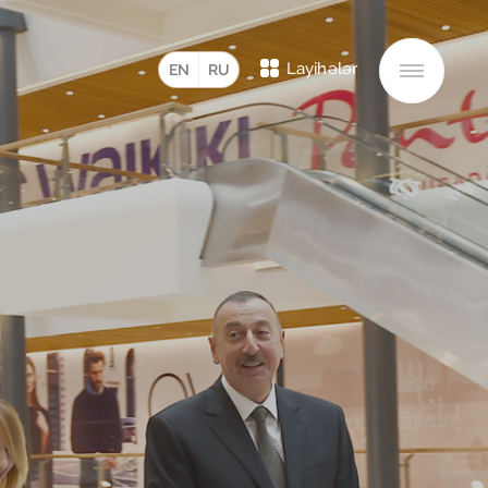
Layihələr
EN
RU