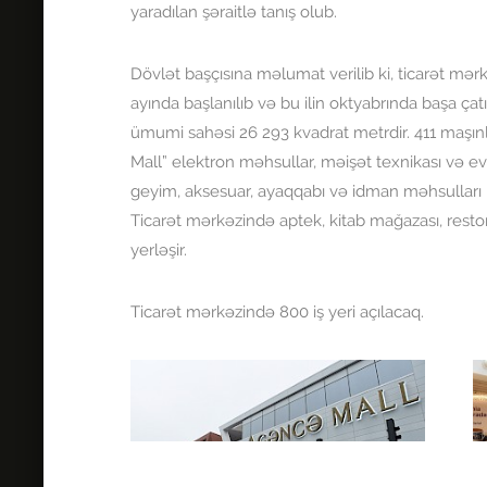
yaradılan şəraitlə tanış olub.
Dövlət başçısına məlumat verilib ki, ticarət mərkə
ayında başlanılıb və bu ilin oktyabrında başa çat
ümumi sahəsi 26 293 kvadrat metrdir. 411 maşınl
Mall” elektron məhsullar, məişət texnikası və e
geyim, aksesuar, ayaqqabı və idman məhsulları 
Ticarət mərkəzində aptek, kitab mağazası, resto
yerləşir.
Ticarət mərkəzində 800 iş yeri açılacaq.