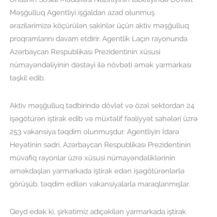
Məşğulluq Agentliyi işğaldan azad olunmuş
ərazilərimizə köçürülən sakinlər üçün aktiv məşğulluq
proqramlarını davam etdirir. Agentlik Laçın rayonunda
Azərbaycan Respublikası Prezidentinin xüsusi
nümayəndəliyinin dəstəyi ilə növbəti əmək yarmarkası
təşkil edib.
Aktiv məşğulluq tədbirində dövlət və özəl sektordan 24
işəgötürən iştirak edib və müxtəlif fəaliyyət sahələri üzrə
253 vakansiya təqdim olunmuşdur. Agentliyin İdarə
Heyətinin sədri, Azərbaycan Respublikası Prezidentinin
müvafiq rayonlar üzrə xüsusi nümayəndəliklərinin
əməkdaşları yarmarkada iştirak edən işəgötürənlərlə
görüşüb, təqdim edilən vakansiyalarla maraqlanmışlar.
Qeyd edək ki, şirkətimiz adıçəkilən yarmarkada iştirak