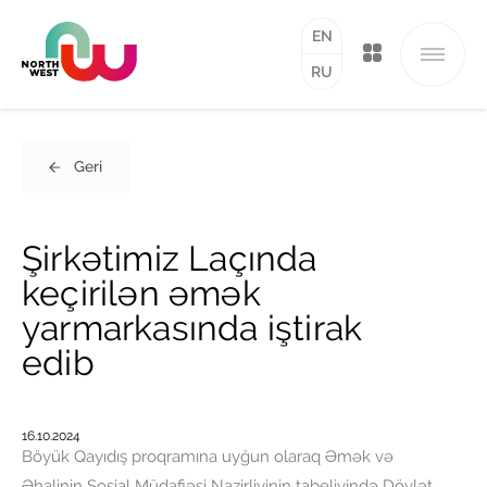
EN
RU
Geri
Şirkətimiz Laçında
keçirilən əmək
yarmarkasında iştirak
edib
16.10.2024
Böyük Qayıdış proqramına uyğun olaraq Əmək və
Əhalinin Sosial Müdafiəsi Nazirliyinin tabeliyində Dövlət