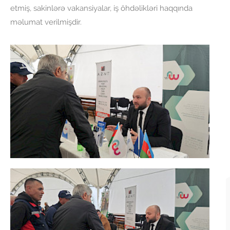
etmiş, sakinlərə vakansiyalar, iş öhdəlikləri haqqında
məlumat verilmişdir.