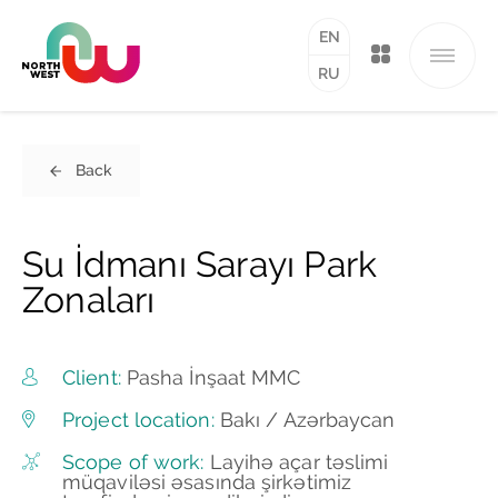
EN
RU
Back
Su İdmanı Sarayı Park
Zonaları
Client:
Pasha İnşaat MMC
Project location:
Bakı / Azərbaycan
Scope of work:
Layihə açar təslimi
müqaviləsi əsasında şirkətimiz