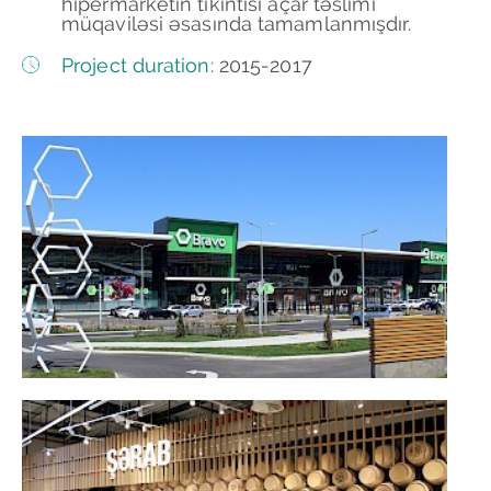
hipermarketin tikintisi açar təslimi
müqaviləsi əsasında tamamlanmışdır.
Project duration:
2015-2017