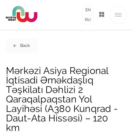
EN
RU
Back
Mərkəzi Asiya Regional
İqtisadi Əməkdaşlıq
Təşkilatı Dəhlizi 2
Qaraqalpaqstan Yol
Layihəsi (A380 Kunqrad -
Daut-Ata Hissəsi) – 120
km