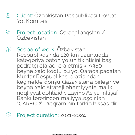
Client:
Özbəkistan Respublikası Dövlət
Yol Komitəsi
Project location:
Qaraqalpaqstan /
Özbəkistan
Scope of work:
Özbəkistan
Respublikasında 120 km uzunluqda II
kateqoriya beton yolun tikintisini baş
podratçı olaraq icra etmişik. A380
beynəlxalq kodlu bu yol Qaraqalpaqstan
Muxtar Respublikası ərazisindən
keçməklə qonşu Qazaxıstana birləşir və
beynəlxalq strateji əhəmiyyətə malik
nəqliyyat dəhlizidir. Layihə Asiya İnkişaf
Bankı tərəfindən maliyyələşdirilən
“CAREC 2” Proqramının tərkib hissəsidir.
Project duration:
2021-2024