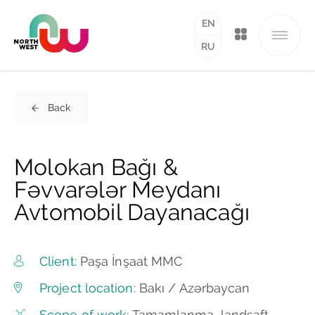
EN
RU
Back
Molokan Bağı &
Fəvvarələr Meydanı
Avtomobil Dayanacağı
Client:
Paşa İnşaat MMC
Project location:
Bakı / Azərbaycan
Scope of work:
Tamamlanma, landşaft