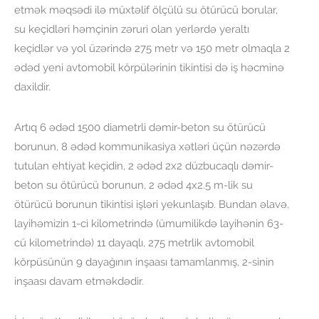
etmək məqsədi ilə müxtəlif ölçülü su ötürücü borular,
su keçidləri həmçinin zəruri olan yerlərdə yeraltı
keçidlər və yol üzərində 275 metr və 150 metr olmaqla 2
ədəd yeni avtomobil körpülərinin tikintisi də iş həcminə
daxildir.
Artıq 6 ədəd 1500 diametrli dəmir-beton su ötürücü
borunun, 8 ədəd kommunikasiya xətləri üçün nəzərdə
tutulan ehtiyat keçidin, 2 ədəd 2x2 düzbucaqlı dəmir-
beton su ötürücü borunun, 2 ədəd 4x2.5 m-lik su
ötürücü borunun tikintisi işləri yekunlaşıb. Bundan əlavə,
layihəmizin 1-ci kilometrində (ümumilikdə layihənin 63-
cü kilometrində) 11 dayaqlı, 275 metrlik avtomobil
körpüsünün 9 dayağının inşaası tamamlanmış, 2-sinin
inşaası davam etməkdədir.