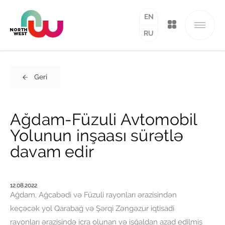
EN
RU
Geri
Ağdam-Füzuli Avtomobil
Yolunun inşaası sürətlə
davam edir
12.08.2022
Ağdam, Ağcabədi və Füzuli rayonları ərazisindən
keçəcək yol Qarabağ və Şərqi Zəngəzur iqtisadi
rayonları ərazisində icra olunan və işğaldan azad edilmiş