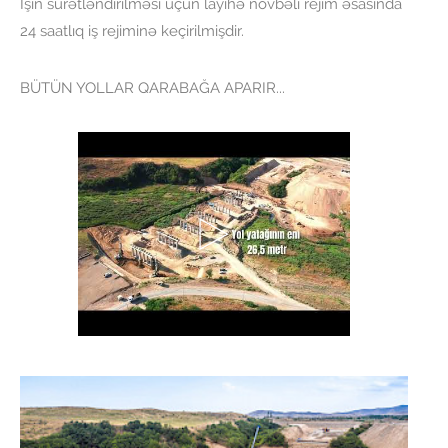
İşin sürətləndirilməsi üçün layihə növbəli rejim əsasında
24 saatlıq iş rejiminə keçirilmişdir.
BÜTÜN YOLLAR QARABAĞA APARIR...