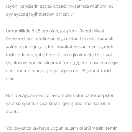
rayon, kəndlərin sosial-iqtisadi inkişafında mühüm rol
oynayacaq layihələrdən biri sayılır.
Ümumilikdə 64,8 km olan, 32,4 km-i “North West
Construction” tərəfindən inşa edilən I texniki dərəcəli
yolun uzunluğu 32,4 km, hərəkət hissənin eni 15 metr
təşkil edəcək, yol 4 hərəkət zolaqlı olmaqla tikilir, yol
çiyinlərinin hər bir istiqamət üzrə 3,75 metr ayrıcı zolağın
eni 2 metr olmaqla, yol yatağının eni 26,5 metr təşkil
edir.
Hazırda Ağdam-Füzuli avtomobil yolunda torpaq işləri,
yararsız qruntun çıxarılması, genişləndirmə işləri icra
olunur.
Yol boyunca layihəyə uyğun suların ötürülməsini təmin